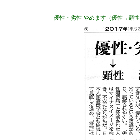
優性・劣性 やめます（優性→顕