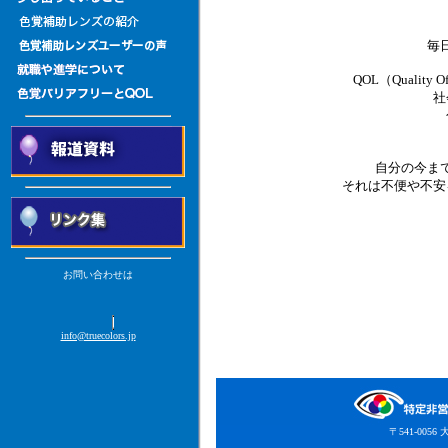
毎
QOL（Quali
社
自分の今ま
それは不便や不安
お問い合わせは
info@truecolors.jp
〒541-00