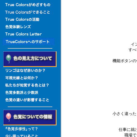
イ
すべ
機能ボタンの
小さく違った
仕事に就
職場で