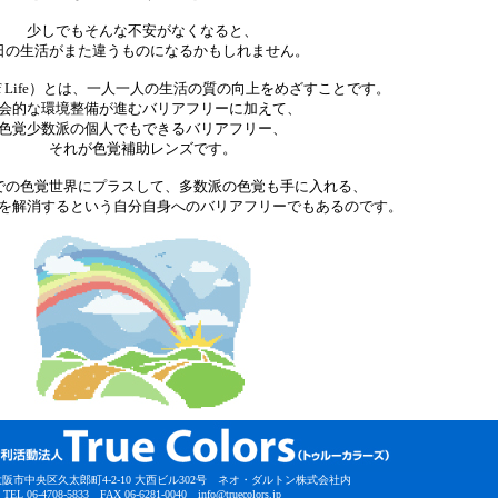
少しでもそんな不安がなくなると、
日の生活がまた違うものになるかもしれません。
ty Of Life）とは、一人一人の生活の質の向上をめざすことです。
会的な環境整備が進むバリアフリーに加えて、
色覚少数派の個人でもできるバリアフリー、
それが色覚補助レンズです。
での色覚世界にプラスして、多数派の色覚も手に入れる、
を解消するという自分自身へのバリアフリーでもあるのです。
56 大阪市中央区久太郎町4-2-10 大西ビル302号 ネオ・ダルトン株式会社内
TEL 06-4708-5833 FAX 06-6281-0040
info@truecolors.jp